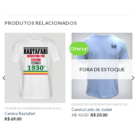
PRODUTOS RELACIONADOS
Oferta!
FORA DE ESTOQUE
CAMISETAS ALTERNATIVAS MASCULINAS
CAMISETAS ALTERNATIVAS MASCULINAS
Camisa Leão de Judah
Camisa Rastafari
O
O
R$
40.00
R$
20.00
preço
preço
R$
69.00
original
atual
era:
é:
R$ 40.00.
R$ 20.00.