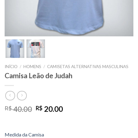
INÍCIO
/
HOMENS
/
CAMISETAS ALTERNATIVAS MASCULINAS
Camisa Leão de Judah
O
O
40.00
20.00
R$
R$
preço
preço
original
atual
era:
é:
Medida da Camisa