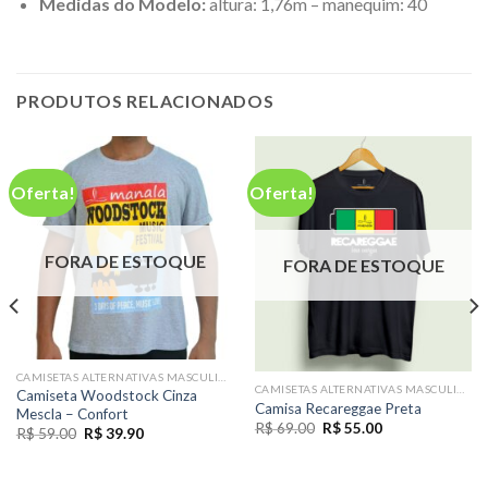
Medidas do Modelo:
altura: 1,76m – manequim: 40
PRODUTOS RELACIONADOS
Oferta!
Oferta!
FORA DE ESTOQUE
FORA DE ESTOQUE
CAMISETAS ALTERNATIVAS MASCULINAS
CAMISETAS ALTERNATIVAS MASCULINAS
Camiseta Woodstock Cinza
Camisa Recareggae Preta
Mescla – Confort
O
O
R$
69.00
R$
55.00
O
O
R$
59.00
R$
39.90
preço
preço
preço
preço
original
atual
original
atual
era:
é:
era:
é:
R$ 69.00.
R$ 55.00.