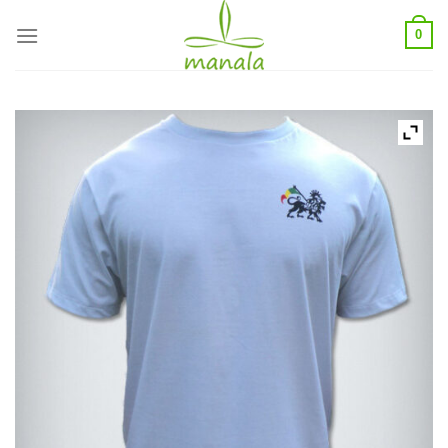
Skip
0
to
content