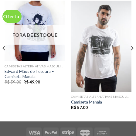
Oferta!
FORA DE ESTOQUE
CAMISETAS ALTERNATIVAS MASCULINAS
Edward Mãos de Tesoura –
Camiseta Manala
O
O
R$
59.00
R$
49.90
preço
preço
original
atual
era:
é:
CAMISETAS ALTERNATIVAS MASCULINAS
R$ 59.00.
R$ 49.90.
Camiseta Manala
R$
57.00