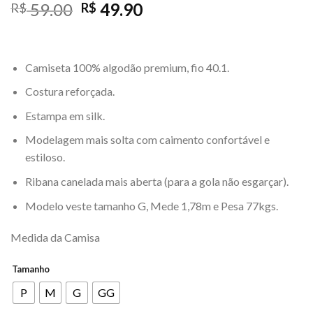
O
O
59.00
49.90
R$
R$
preço
preço
original
atual
era:
é:
Camiseta 100% algodão premium, fio 40.1.
R$ 59.00.
R$ 49.90.
Costura reforçada.
Estampa em silk.
Modelagem mais solta com caimento confortável e
estiloso.
Ribana canelada mais aberta (para a gola não esgarçar).
Modelo veste tamanho G, Mede 1,78m e Pesa 77kgs.
Medida da Camisa
Tamanho
P
M
G
GG