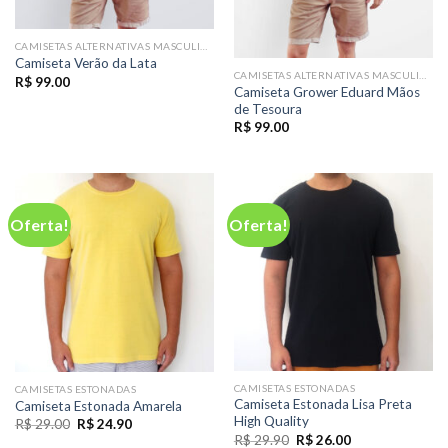
CAMISETAS ALTERNATIVAS MASCULINAS
Camiseta Verão da Lata
CAMISETAS ALTERNATIVAS MASCULINAS
R$
99.00
Camiseta Grower Eduard Mãos
de Tesoura
R$
99.00
Oferta!
Oferta!
CAMISETAS ESTONADAS
CAMISETAS ESTONADAS
Camiseta Estonada Lisa Preta
Camiseta Estonada Amarela
High Quality
O
O
R$
29.00
R$
24.90
preço
preço
O
O
R$
29.90
R$
26.00