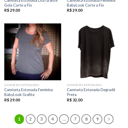
Camiseta Estonada Lisa Grafite
Camiseta Estonada Feminina
Gola Corte a Fio
BabyLook Corte a Fio
R$
29.00
R$
29.00
CAMISETAS ESTONADAS
CAMISETAS ESTONADAS
Camiseta Estonada Feminina
Camiseta Estonada Degradê
BabyLook Grafite
Preta
R$
29.00
R$
32.00
1
2
3
4
…
7
8
9