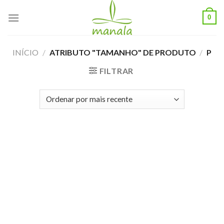
Skip
0
to
content
INÍCIO
/
ATRIBUTO "TAMANHO" DE PRODUTO
/
P
FILTRAR