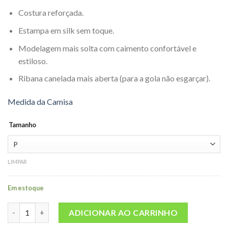
Costura reforçada.
Estampa em silk sem toque.
Modelagem mais solta com caimento confortável e
estiloso.
Ribana canelada mais aberta (para a gola não esgarçar).
Medida da Camisa
Tamanho
LIMPAR
Em estoque
Camiseta Z-boys Dogtown Preta quantidade
ADICIONAR AO CARRINHO