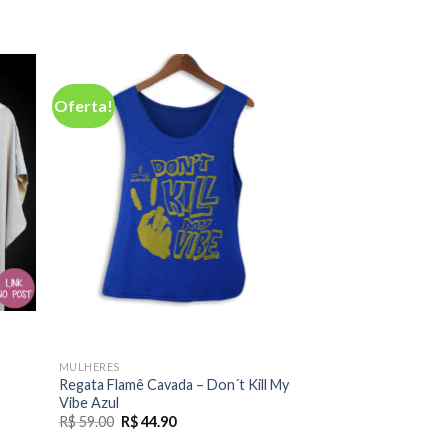
Oferta!
FORA DE
CAMISETAS ESTONAD
Camiseta Estonada
MULHERES
Grafite
Regata Flamê Cavada – Don´t Kill My
R$
29.00
Vibe Azul
O
O
R$
59.00
R$
44.90
preço
preço