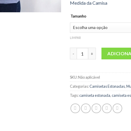
Medida da Camisa
Tamanho
LIMPAR
Camiseta Estonada Lisas Femi
ADICION
SKU:
Não aplicável
Categorias:
Camisetas Estonadas
,
Mu
Tags:
camiseta estonada
,
camiseta es