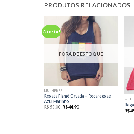
PRODUTOS RELACIONADOS
Oferta!
FORA DE ESTOQUE
MULHERES
Regata Flamê Cavada – Recareggae
MULH
Azul Marinho
Rega
O
O
R$
59.00
R$
44.90
R$
4
preço
preço
original
atual
era:
é:
R$ 59.00.
R$ 44.90.