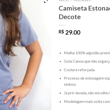
INÍCIO
/
MULHERES
Camiseta Estona
Decote
29.00
R$
Malha 100% algodão premi
Gola Canoa que não esgarç
Costura reforçada.
Processo de estonagem esp
sedoso.
Já pré-lavada, não encolhe 
Modelagem mais solta com c