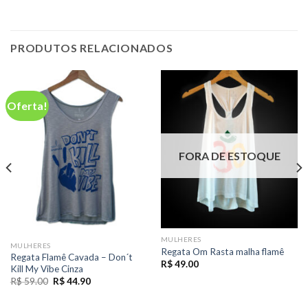
PRODUTOS RELACIONADOS
Oferta!
FORA DE ESTOQUE
MULHERES
MULHERES
Regata Om Rasta malha flamê
Regata Flamê Cavada – Don´t
R$
49.00
Kill My Vibe Cinza
O
O
R$
59.00
R$
44.90
preço
preço
original
atual
era:
é: