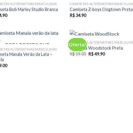
SETAS ALTERNATIVAS MASCULINAS
CAMISETAS ALTERNATIVAS MASCULIN
seta Bob Marley Studio Branca
Camiseta Z-boys Dogtown Preta
4.90
R$
34.90
CAMISETAS ALTERNATIVAS MASCULIN
Oferta!
FORA DE ESTOQUE
Camiseta Woodstock Preta
SETAS ALTERNATIVAS MASCULINAS
O
O
R$
59.00
R$
49.90
seta Manala Verão da Lata –
preço
preço
la
original
atual
9.00
era:
é:
R$ 59.00.
R$ 49.90.