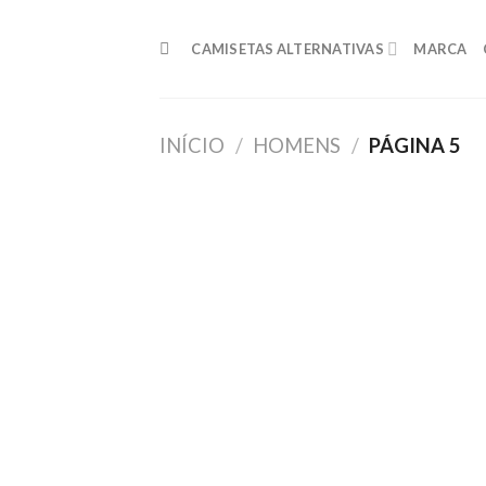
Skip
to
CAMISETAS ALTERNATIVAS
MARCA
content
INÍCIO
/
HOMENS
/
PÁGINA 5