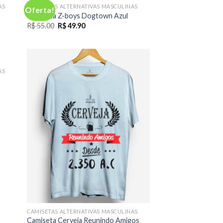
FORA DE ESTOQUE
AS
CAMISETAS ALTERNATIVAS MASCULINAS
Oferta!
Camiseta Z-boys Dogtown Azul
O
O
R$
55.00
R$
49.90
preço
preço
original
atual
era:
é:
R$ 55.00.
R$ 49.90.
AS
CAMISETAS ALTERNATIVAS MASCULINAS
Camiseta Cerveja Reunindo Amigos