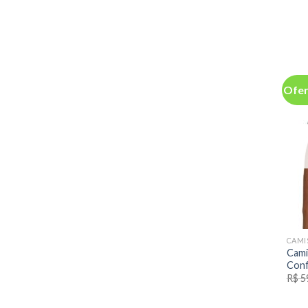
Ofer
CAMI
Cami
Conf
R$
5