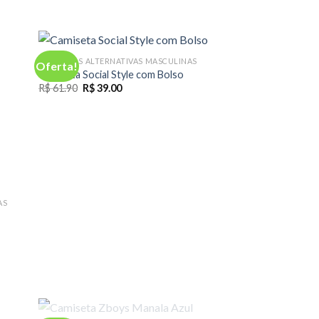
CAMISETAS ALTERNATIVAS MASCULINAS
Oferta!
Camiseta Social Style com Bolso
O
O
R$
61.90
R$
39.00
preço
preço
original
atual
era:
é:
R$ 61.90.
R$ 39.00.
AS