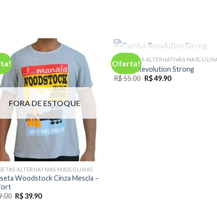
FORA DE ESTOQUE
CAMISETAS ALTERNATIVAS MASCULIN
ta!
Oferta!
Camisa Revolution Strong
O
O
R$
55.00
R$
49.90
preço
preço
original
atual
era:
é:
FORA DE ESTOQUE
R$ 55.00.
R$ 49.90.
SETAS ALTERNATIVAS MASCULINAS
seta Woodstock Cinza Mescla –
ort
O
O
9.00
R$
39.90
preço
preço
original
atual
era:
é: