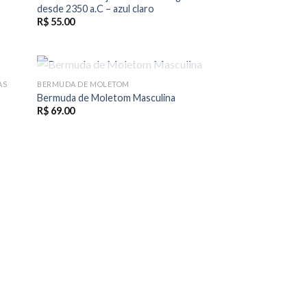
desde 2350 a.C – azul claro
R$
55.00
FORA DE ESTOQUE
AS
BERMUDA DE MOLETOM
Bermuda de Moletom Masculina
R$
69.00