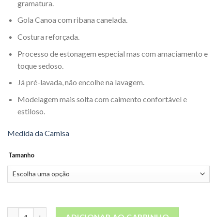
gramatura.
Gola Canoa com ribana canelada.
Costura reforçada.
Processo de estonagem especial mas com amaciamento e
toque sedoso.
Já pré-lavada, não encolhe na lavagem.
Modelagem mais solta com caimento confortável e
estiloso.
Medida da Camisa
Tamanho
Camiseta Estonada Verde Escuro quantidade
ADICIONAR AO CARRINHO